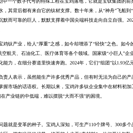
五”计划中一个数字代号的特殊工程在宝鸡落地，它就是宝钛集团的
，其背后都有来自它的钛材支撑。数十年来，从“神舟”飞船到“嫦娥
默而可靠的巨人，默默支撑着中国尖端科技走向自立自强。202
。
鸡钛产业，给人“厚重”之感，如今却增添了“轻快”之色。如今
航空航天、石油化工、医疗体育等各个领域。国家级“小巨人”企业
力，在细分赛道里快速奔跑。2024年，它们“组团”以1.93
负责人表示，虽然能生产许多优秀产品，但有时无法为自己的产
掌握市场的话语权。长期以来，宝鸡许多钛企业集中在材料初加工
徊在产业链的中低端，难以摆脱“大而不强”的困境。
题就是变革的种子。宝鸡人深知，可生产110个牌号、300多个