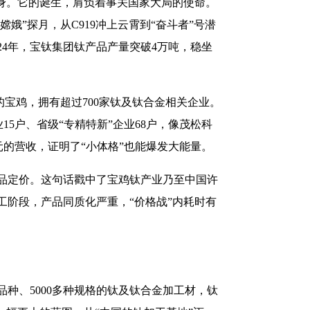
前身。它的诞生，肩负着事关国家大局的使命。
”探月，从C919冲上云霄到“奋斗者”号潜
4年，宝钛集团钛产品产量突破4万吨，稳坐
的宝鸡，拥有超过700家钛及钛合金相关企业。
15户、省级“专精特新”企业68户，像茂松科
亿元的营收，证明了“小体格”也能爆发大能量。
品定价。这句话戳中了宝鸡钛产业乃至中国许
阶段，产品同质化严重，“价格战”内耗时有
品种、5000多种规格的钛及钛合金加工材，钛