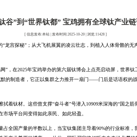
钛谷”到“世界钛都” 宝鸡拥有全球钛产业
[ 信息发布:本站 | 发布时间:2025-10-20 | 浏览:
11428
]
的“龙宫探秘”；从大飞机展翼的凌云壮志，到植入人体骨骼的无
网”，在2025年宝鸡举办的第六届钛博会上点亮启动屏，世界
沉默的制造者，它正以集群之力推开一扇门——门后是话语权的
拭着钛材。这些曾支撑“奋斗者”号潜入10909米深海的“国之
在市场平台间变得如此亲民、如此轻盈。
量占全国产量的半数以上，当宝钛集团主导着90%的行业标准，