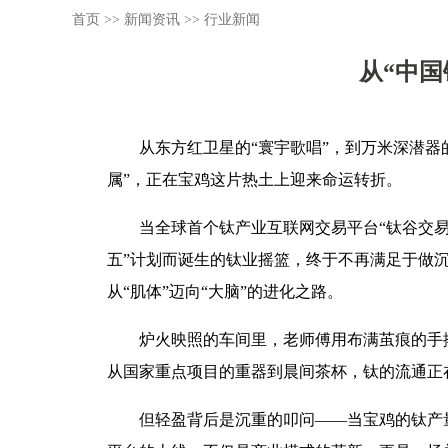
首页
>>
新闻资讯
>>
行业新闻
从“中国
从东方红卫星的“寰宇歌唱”，到万米深潜器
属”，正在宝鸡这片热土上迎来命运转折。
当全球首个钛产业互联网交易平台“钛谷交易
五”计划而诞生的钛业摇篮，终于不再满足于做
从“肌体”迈向“大脑”的进化之路。
炉火映照的车间里，老师傅用布满茧痕的手擦
从国家重点项目的重器到晨间茶杯，钛的流通正
但轻盈背后是沉重的叩问——当宝鸡的钛产