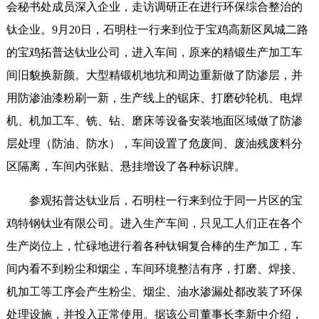
会秘书处成员深入企业，走访调研正在进行环保综合整治的
钛企业。9月20日，石明柱一行来到位于宝鸡高新区凤城二路
的宝鸡拓普达钛业公司，进入车间，原来的精锻生产加工车
间旧貌换新颜。大型精锻机地坑和周边重新做了防渗层，并
用防渗油漆粉刷一新，生产线上的锯床、打磨砂轮机、电焊
机、机加工车、铣、钻、磨床等设备安装地面区域做了防渗
层处理（防油、防水），车间设置了危废间、废油残废料分
区隔离，车间内张贴、悬挂增设了各种标识牌。
参观拓普达钛业后，石明柱一行来到位于同一片区的宝
鸡特钢钛业有限公司。进入生产车间，只见工人们正在各个
生产岗位上，忙碌地进行着各种钛铜复合棒的生产加工，车
间内看不到粉尘和烟尘，车间环境整洁有序，打磨、焊接、
机加工等工序会产生粉尘、烟尘、油水渗漏处都改装了环保
处理设施，并投入正常使用。据该公司董事长李新中介绍，